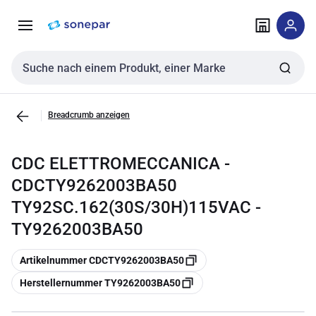
Zur
Zum
Navigation
Inhalt
springen
springen
Sucheingabe
Breadcrumb anzeigen
CDC ELETTROMECCANICA -
CDCTY9262003BA50
TY92SC.162(30S/30H)115VAC -
TY9262003BA50
Kopieren
Artikelnummer CDCTY9262003BA50
Kopieren
Herstellernummer TY9262003BA50