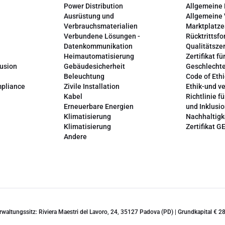
Power Distribution
Allgemeine
Ausrüstung und
Allgemeine
Verbrauchsmaterialien
Marktplatze
Verbundene Lösungen -
Rücktrittsfo
Datenkommunikation
Qualitätszer
Heimautomatisierung
Zertifikat fü
lusion
Gebäudesicherheit
Geschlechte
Beleuchtung
Code of Ethi
mpliance
Zivile Installation
Ethik-und v
Kabel
Richtlinie fü
Erneuerbare Energien
und Inklusi
Klimatisierung
Nachhaltigk
Klimatisierung
Zertifikat G
Andere
erwaltungssitz: Riviera Maestri del Lavoro, 24, 35127 Padova (PD) | Grundkapital €