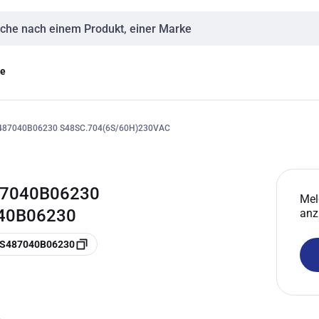
eingabe
ge
87040B06230 S48SC.704(6S/60H)230VAC
7040B06230
Mel
040B06230
anz
 S487040B06230