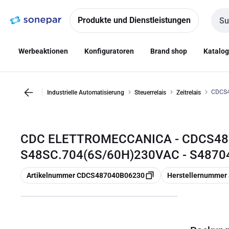
Zur
Zum
Navigation
Inhalt
Produkte und Dienstleistungen
Such
springen
springen
Werbeaktionen
Konfiguratoren
Brand shop
Katalo
CDCS4
Industrielle Automatisierung
Steuerrelais
Zeitrelais
CDC ELETTROMECCANICA - CDCS48
S48SC.704(6S/60H)230VAC - S487
Kopieren
Kopieren
Artikelnummer CDCS487040B06230
Herstellernummer