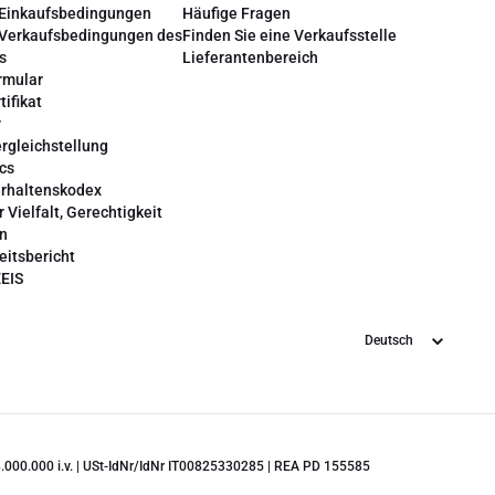
 Einkaufsbedingungen
Häufige Fragen
 Verkaufsbedingungen des
Finden Sie eine Verkaufsstelle
s
Lieferantenbereich
rmular
tifikat
r
rgleichstellung
cs
erhaltenskodex
r Vielfalt, Gerechtigkeit
on
eitsbericht
EEIS
Sprache
 28.000.000 i.v. | USt-IdNr/IdNr IT00825330285 | REA PD 155585