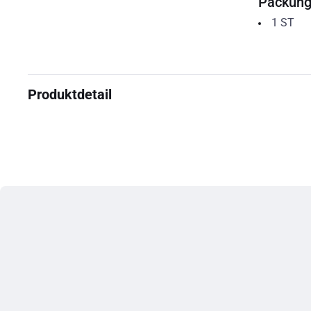
Packun
1
ST
Produktdetail