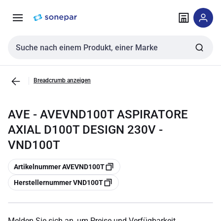
Zur
Zum
Navigation
Inhalt
springen
springen
Sucheingabe
Breadcrumb anzeigen
AVE - AVEVND100T ASPIRATORE
AXIAL D100T DESIGN 230V -
VND100T
Kopieren
Artikelnummer AVEVND100T
Kopieren
Herstellernummer VND100T
Melden Sie sich an, um Preise und Verfügbarkeit