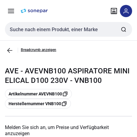
Zur
Zum
Navigation
Inhalt
springen
springen
Sucheingabe
Breadcrumb anzeigen
AVE - AVEVNB100 ASPIRATORE MINI
ELICAL D100 230V - VNB100
Kopieren
Artikelnummer AVEVNB100
Kopieren
Herstellernummer VNB100
Melden Sie sich an, um Preise und Verfügbarkeit
anzuzeigen