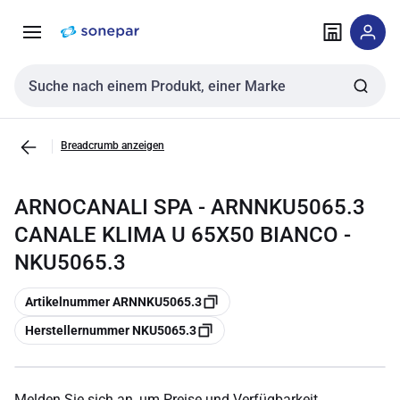
Zur
Zum
Navigation
Inhalt
springen
springen
Sucheingabe
Breadcrumb anzeigen
ARNOCANALI SPA - ARNNKU5065.3
CANALE KLIMA U 65X50 BIANCO -
NKU5065.3
Kopieren
Artikelnummer ARNNKU5065.3
Kopieren
Herstellernummer NKU5065.3
Melden Sie sich an, um Preise und Verfügbarkeit