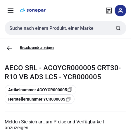
Zur
Zum
Navigation
Inhalt
springen
springen
Sucheingabe
Breadcrumb anzeigen
AECO SRL - ACOYCR000005 CRT30-
R10 VB AD3 LC5 - YCR000005
Kopieren
Artikelnummer ACOYCR000005
Kopieren
Herstellernummer YCR000005
Melden Sie sich an, um Preise und Verfügbarkeit
anzuzeigen