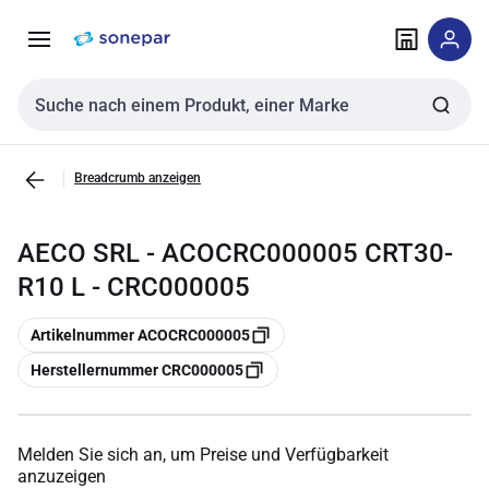
Zur
Zum
Navigation
Inhalt
springen
springen
Sucheingabe
Breadcrumb anzeigen
AECO SRL - ACOCRC000005 CRT30-
R10 L - CRC000005
Kopieren
Artikelnummer ACOCRC000005
Kopieren
Herstellernummer CRC000005
Melden Sie sich an, um Preise und Verfügbarkeit
anzuzeigen