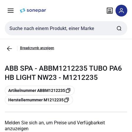
Zur
Zum
Navigation
Inhalt
springen
springen
Sucheingabe
Breadcrumb anzeigen
ABB SPA - ABBM1212235 TUBO PA6
HB LIGHT NW23 - M1212235
Kopieren
Artikelnummer ABBM1212235
Kopieren
Herstellernummer M1212235
Melden Sie sich an, um Preise und Verfügbarkeit
anzuzeigen