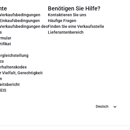
nte
Benötigen Sie Hilfe?
 Verkaufsbedingungen
Kontaktieren Sie uns
 Einkaufsbedingungen
Häufige Fragen
 Verkaufsbedingungen des
Finden Sie eine Verkaufsstelle
s
Lieferantenbereich
rmular
tifikat
r
rgleichstellung
cs
erhaltenskodex
r Vielfalt, Gerechtigkeit
on
eitsbericht
EEIS
Sprache