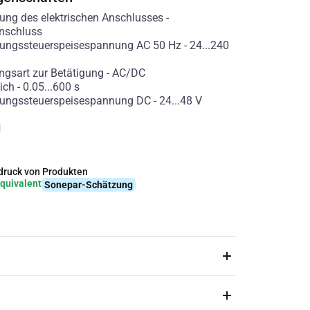
ung des elektrischen Anschlusses
-
nschluss
ungssteuerspeisespannung AC 50 Hz
-
24...240
gsart zur Betätigung
-
AC/DC
ich
-
0.05...600
s
ungssteuerspeisespannung DC
-
24...48
V
g
ruck von Produkten
quivalent
Sonepar-Schätzung