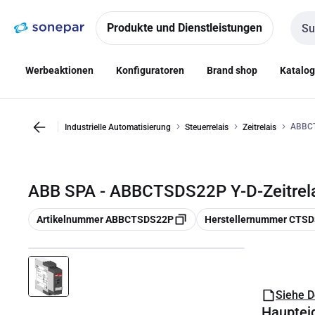
Zur
Zum
Navigation
Inhalt
Produkte und Dienstleistungen
Such
springen
springen
Werbeaktionen
Konfiguratoren
Brand shop
Katalo
ABBCT
Industrielle Automatisierung
Steuerrelais
Zeitrelais
ABB SPA - ABBCTSDS22P Y-D-Zeitrel
Kopieren
Kopieren
Artikelnummer ABBCTSDS22P
Herstellernummer CTS
Siehe 
Hauptei