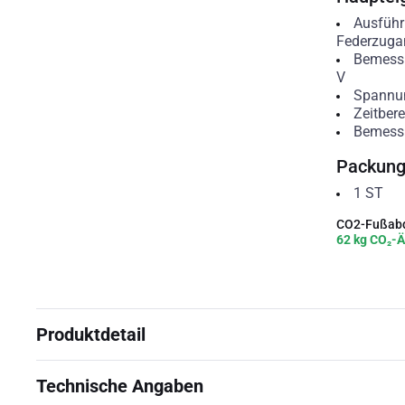
Ausführ
Federzuga
Bemess
V
Spannun
Zeitbere
Bemess
Packun
1
ST
CO2-Fußabd
62 kg CO₂-Ä
Produktdetail
Technische Angaben