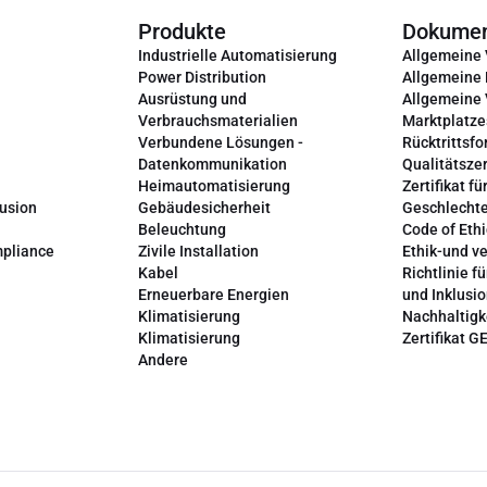
Produkte
Dokume
Industrielle Automatisierung
Allgemeine
Power Distribution
Allgemeine
Ausrüstung und
Allgemeine
Verbrauchsmaterialien
Marktplatze
Verbundene Lösungen -
Rücktrittsfo
Datenkommunikation
Qualitätszer
Heimautomatisierung
Zertifikat fü
lusion
Gebäudesicherheit
Geschlechte
Beleuchtung
Code of Ethi
mpliance
Zivile Installation
Ethik-und v
Kabel
Richtlinie fü
Erneuerbare Energien
und Inklusi
Klimatisierung
Nachhaltigk
Klimatisierung
Zertifikat G
Andere