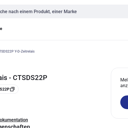
eingabe
ge
SDS22P Y-D-Zeitrelais
ais - CTSDS22P
Mel
anz
DS22P
Dokumentation
genschaften