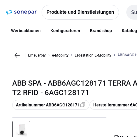
Zur
Zum
Navigation
Inhalt
Produkte und Dienstleistungen
Such
springen
springen
Werbeaktionen
Konfiguratoren
Brand shop
Katalo
ABB6AGC12
Erneuerbar
e-Mobility
Ladestation E-Mobility
ABB SPA - ABB6AGC128171 TERRA 
T2 RFID - 6AGC128171
Kopieren
Kopieren
Artikelnummer ABB6AGC128171
Herstellernummer 6