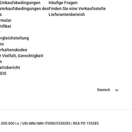
 Einkaufsbedingungen
Häufige Fragen
 Verkaufsbedingungen des
Finden Sie eine Verkaufsstelle
s
Lieferantenbereich
rmular
tifikat
r
rgleichstellung
cs
erhaltenskodex
r Vielfalt, Gerechtigkeit
on
eitsbericht
EEIS
Sprache
 28.000.000 i.v. | USt-IdNr/IdNr IT00825330285 | REA PD 155585