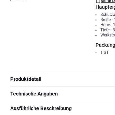
Siehe 
Hauptei
Schutzar
Breite
-
Höhe
-
Tiefe
-
3
Werksto
Packun
1
ST
Produktdetail
Technische Angaben
Ausführliche Beschreibung