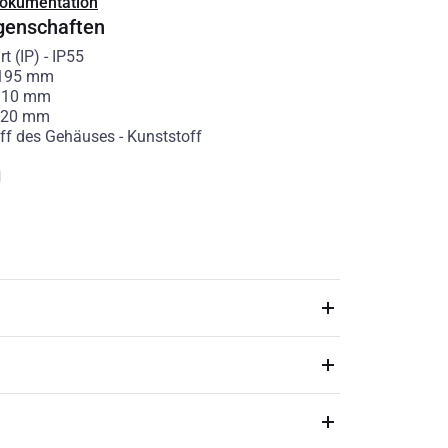
Dokumentation
genschaften
t (IP)
-
IP55
195
mm
110
mm
20
mm
ff des Gehäuses
-
Kunststoff
g