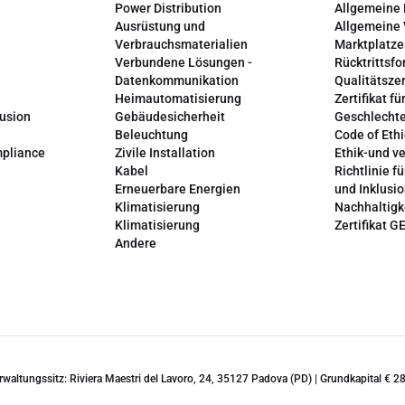
Power Distribution
Allgemeine
Ausrüstung und
Allgemeine
Verbrauchsmaterialien
Marktplatze
Verbundene Lösungen -
Rücktrittsfo
Datenkommunikation
Qualitätszer
Heimautomatisierung
Zertifikat fü
lusion
Gebäudesicherheit
Geschlechte
Beleuchtung
Code of Ethi
mpliance
Zivile Installation
Ethik-und v
Kabel
Richtlinie fü
Erneuerbare Energien
und Inklusi
Klimatisierung
Nachhaltigk
Klimatisierung
Zertifikat G
Andere
erwaltungssitz: Riviera Maestri del Lavoro, 24, 35127 Padova (PD) | Grundkapital €