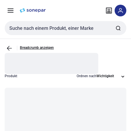
Zur
Zum
Navigation
Inhalt
springen
springen
Sucheingabe
Breadcrumb anzeigen
Produkt
Ordnen nach