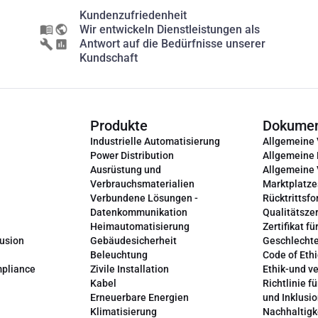
Kundenzufriedenheit
Wir entwickeln Dienstleistungen als
Antwort auf die Bedürfnisse unserer
Kundschaft
Produkte
Dokume
Industrielle Automatisierung
Allgemeine
Power Distribution
Allgemeine
Ausrüstung und
Allgemeine
Verbrauchsmaterialien
Marktplatze
Verbundene Lösungen -
Rücktrittsfo
Datenkommunikation
Qualitätszer
Heimautomatisierung
Zertifikat fü
lusion
Gebäudesicherheit
Geschlechte
Beleuchtung
Code of Ethi
mpliance
Zivile Installation
Ethik-und v
Kabel
Richtlinie fü
Erneuerbare Energien
und Inklusi
Klimatisierung
Nachhaltigk