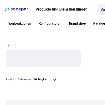
Zur
Zum
Navigation
Inhalt
Produkte und Dienstleistungen
Such
springen
springen
Werbeaktionen
Konfiguratoren
Brand shop
Katalo
Produkt
Ordnen nach