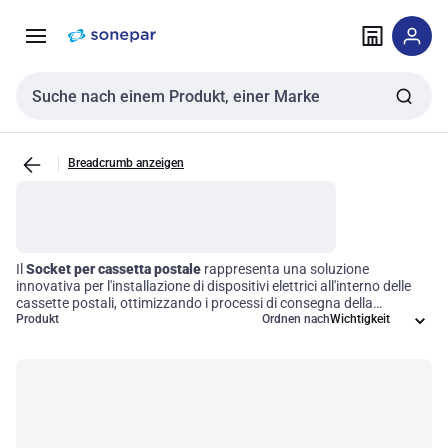
Zur
Zum
Navigation
Inhalt
springen
springen
Sucheingabe
Breadcrumb anzeigen
Il
Socket per cassetta postale
rappresenta una soluzione
innovativa per l'installazione di dispositivi elettrici all'interno delle
cassette postali, ottimizzando i processi di consegna della
corrispondenza. Questo componente è progettato per garantire
Produkt
Ordnen nach
una connessione sicura e funzionale, aumentando l'efficienza
operativa delle reti di consegna. L'integrazione di questo
accessorio
elettrico
non solo migliora la sicurezza, ma anche l'affidabilità del
sistema, rendendo il lavoro quotidiano più fluido e senza intoppi.