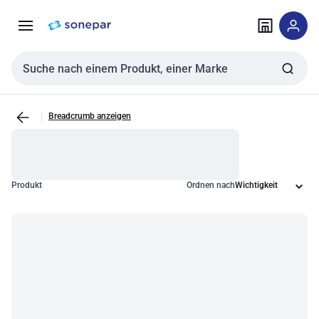
Zur
Zum
Navigation
Inhalt
springen
springen
Sucheingabe
Breadcrumb anzeigen
Produkt
Ordnen nach