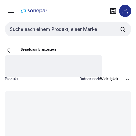
Zur
Zum
Navigation
Inhalt
springen
springen
Sucheingabe
Breadcrumb anzeigen
Produkt
Ordnen nach