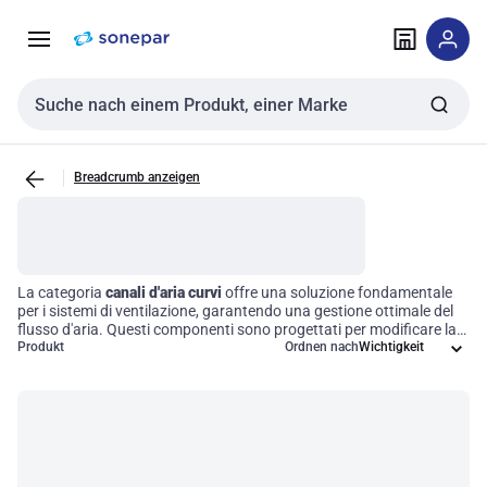
Zur
Zum
Navigation
Inhalt
springen
springen
Sucheingabe
Breadcrumb anzeigen
La categoria
canali d'aria curvi
offre una soluzione fondamentale
per i sistemi di ventilazione, garantendo una gestione ottimale del
flusso d'aria. Questi componenti sono progettati per modificare la
direzione dell'aria a un angolo specifico, contribuendo in modo
Produkt
Ordnen nach
significativo all'efficienza operativa degli impianti HVAC. Utilizzando
i
canali d'aria rotondi
, è possibile ottimizzare la distribuzione del
flusso d'aria, migliorando le prestazioni complessive del sistema e
assicurando un ambiente confortevole e ben ventilato.