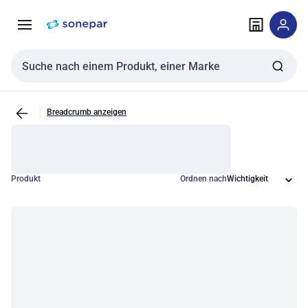
Zur
Zum
Navigation
Inhalt
springen
springen
Sucheingabe
Breadcrumb anzeigen
Produkt
Ordnen nach