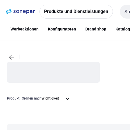
Zur
Zum
Navigation
Inhalt
Produkte und Dienstleistungen
Such
springen
springen
Werbeaktionen
Konfiguratoren
Brand shop
Katalo
Produkt
Ordnen nach