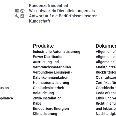
Kundenzufriedenheit
Wir entwickeln Dienstleistungen als
Antwort auf die Bedürfnisse unserer
Kundschaft
Produkte
Dokume
Industrielle Automatisierung
Allgemeine
Power Distribution
Allgemeine
Ausrüstung und
Allgemeine
Verbrauchsmaterialien
Marktplatze
Verbundene Lösungen -
Rücktrittsfo
Datenkommunikation
Qualitätszer
Heimautomatisierung
Zertifikat fü
lusion
Gebäudesicherheit
Geschlechte
Beleuchtung
Code of Ethi
mpliance
Zivile Installation
Ethik-und v
Kabel
Richtlinie fü
Erneuerbare Energien
und Inklusi
Klimatisierung
Nachhaltigk