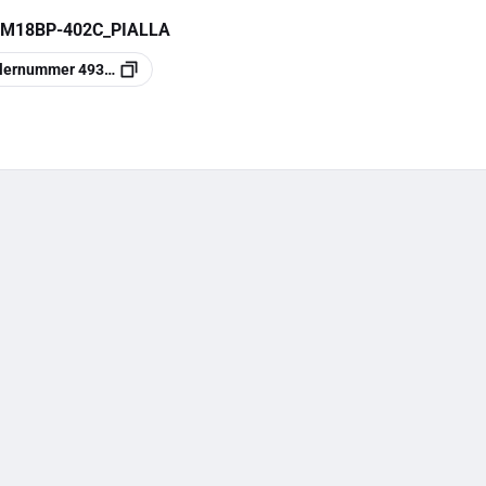
 M18BP-402C_PIALLA
llernummer
4933451114