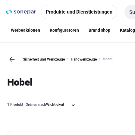
Zur
Zum
Navigation
Inhalt
Produkte und Dienstleistungen
Such
springen
springen
Werbeaktionen
Konfiguratoren
Brand shop
Katalo
Hobel
Sicherheit und Werkzeuge
Handwerkzeuge
Hobel
1 Produkt
Ordnen nach