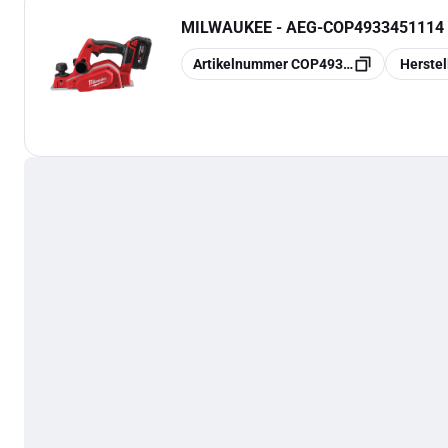
MILWAUKEE - AEG
-
COP4933451114
Kopieren
Kopieren
Artikelnummer
COP4933451114
Herste