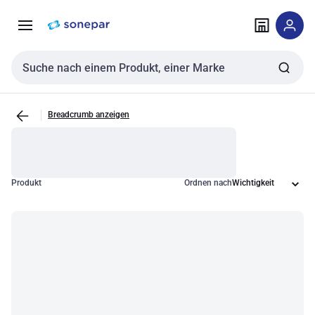
Zur
Zum
Navigation
Inhalt
springen
springen
Sucheingabe
Breadcrumb anzeigen
Produkt
Ordnen nach