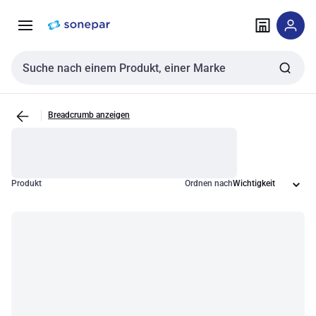
Zur
Zum
Navigation
Inhalt
springen
springen
Sucheingabe
Breadcrumb anzeigen
Produkt
Ordnen nach