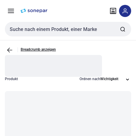
Zur
Zum
Navigation
Inhalt
springen
springen
Sucheingabe
Breadcrumb anzeigen
Produkt
Ordnen nach