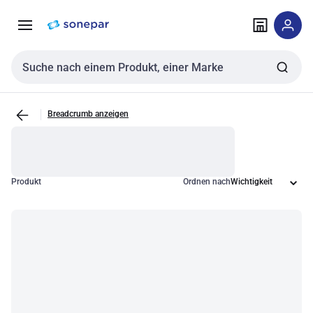
Zur
Zum
Navigation
Inhalt
springen
springen
Sucheingabe
Breadcrumb anzeigen
Produkt
Ordnen nach