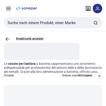
Zur
Zum
Navigation
Inhalt
springen
springen
Sucheingabe
Breadcrumb anzeigen
Le
cesoie per lamiera
a batteria rappresentano uno strumento
indispensabile per professionisti del settore edile e della lavorazione
dei metalli. Grazie alla loro alimentazione a batteria, offrono una
straordinaria libertà di movimento, consentendo di eseguire tagli
Produkt
Ordnen nach
precisi e rapidi su diversi spessori di lamiere. Questi utensili portatili
sono progettati per garantire efficienza operativa, rendendo ogni
operazione più semplice e veloce, ideale per chi cerca risultati di alta
qualità in ambienti di lavoro dinamici.