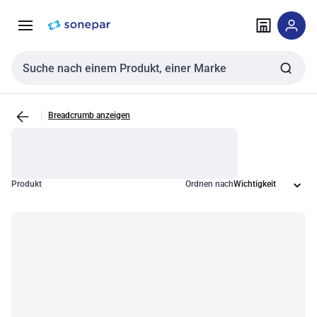
Zur
Zum
Navigation
Inhalt
springen
springen
Sucheingabe
Breadcrumb anzeigen
Produkt
Ordnen nach