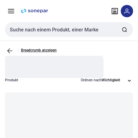
Zur
Zum
Navigation
Inhalt
springen
springen
Sucheingabe
Breadcrumb anzeigen
Produkt
Ordnen nach