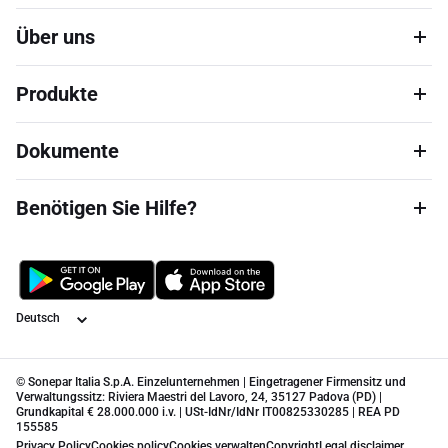
Über uns
Produkte
Dokumente
Benötigen Sie Hilfe?
Sprache
© Sonepar Italia S.p.A. Einzelunternehmen | Eingetragener Firmensitz und
Verwaltungssitz: Riviera Maestri del Lavoro, 24, 35127 Padova (PD) |
Grundkapital € 28.000.000 i.v. | USt-IdNr/IdNr IT00825330285 | REA PD
155585
Privacy Policy
Cookies policy
Cookies verwalten
Copyright
Legal disclaimer