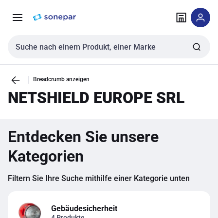
Zur
Zum
Navigation
Inhalt
springen
springen
Sucheingabe
Breadcrumb anzeigen
NETSHIELD EUROPE SRL
Entdecken Sie unsere
Kategorien
Filtern Sie Ihre Suche mithilfe einer Kategorie unten
Gebäudesicherheit
4 Produkte