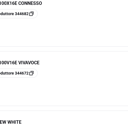
 100X16E CONNESSO
oduttore
344682
100V16E VIVAVOCE
oduttore
344672
NEW WHITE