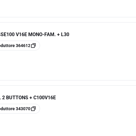
SSE100 V16E MONO-FAM. + L30
oduttore
364612
L 2 BUTTONS + C100V16E
oduttore
343070