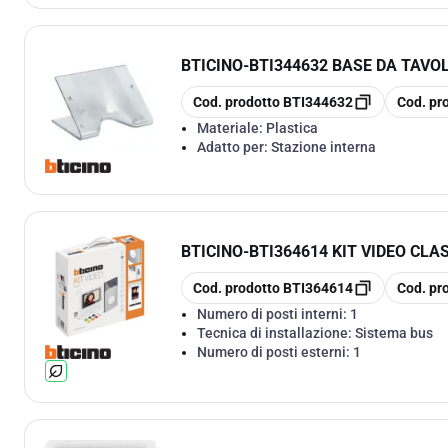
BTICINO
-
BTI344632 BASE DA TAVO
copia
copia
Cod. prodotto
BTI344632
Cod. pr
Materiale:
Plastica
Adatto per:
Stazione interna
BTICINO
-
BTI364614 KIT VIDEO CLA
copia
copia
Cod. prodotto
BTI364614
Cod. pr
Numero di posti interni:
1
Tecnica di installazione:
Sistema bus
Numero di posti esterni:
1