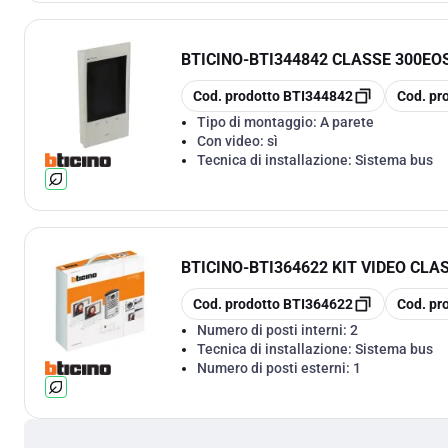
BTICINO
-
BTI344842 CLASSE 300EO
copia
copia
Cod. prodotto
BTI344842
Cod. pr
Tipo di montaggio:
A parete
Con video:
sì
Tecnica di installazione:
Sistema bus
BTICINO
-
BTI364622 KIT VIDEO CLAS
copia
copia
Cod. prodotto
BTI364622
Cod. pr
Numero di posti interni:
2
Tecnica di installazione:
Sistema bus
Numero di posti esterni:
1