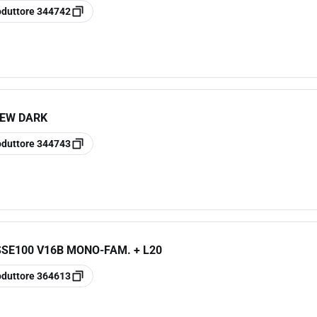
oduttore
344742
NEW DARK
oduttore
344743
SSE100 V16B MONO-FAM. + L20
oduttore
364613