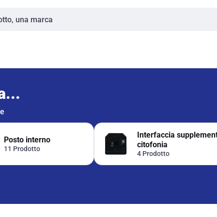
...
ie
Interfaccia supplemen
Posto interno
citofonia
11 Prodotto
4 Prodotto