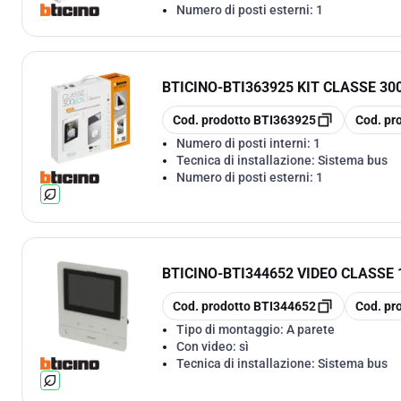
Numero di posti esterni:
1
BTICINO
-
BTI363925 KIT CLASSE 30
copia
copia
Cod. prodotto
BTI363925
Cod. pr
Numero di posti interni:
1
Tecnica di installazione:
Sistema bus
Numero di posti esterni:
1
BTICINO
-
BTI344652 VIDEO CLASSE
copia
copia
Cod. prodotto
BTI344652
Cod. pr
Tipo di montaggio:
A parete
Con video:
sì
Tecnica di installazione:
Sistema bus