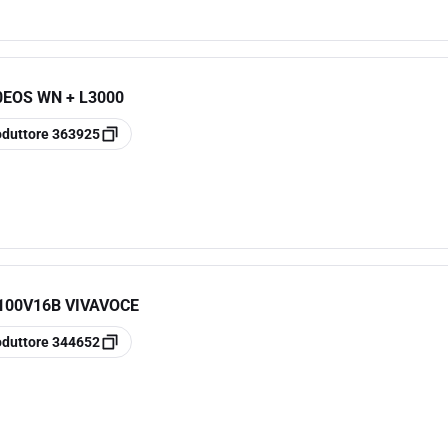
0EOS WN + L3000
oduttore
363925
 100V16B VIVAVOCE
oduttore
344652