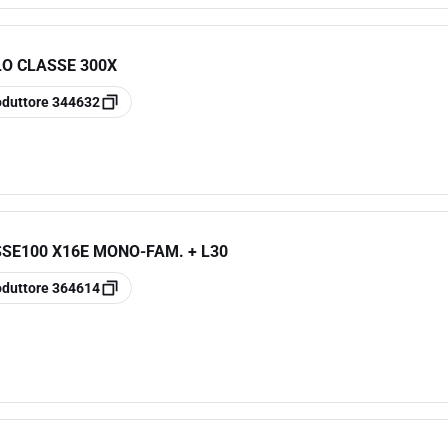
LO CLASSE 300X
oduttore
344632
SSE100 X16E MONO-FAM. + L30
oduttore
364614