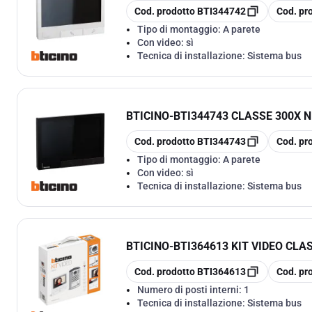
copia
copia
Cod. prodotto
BTI344742
Cod. pr
Tipo di montaggio:
A parete
Con video:
sì
Tecnica di installazione:
Sistema bus
BTICINO
-
BTI344743 CLASSE 300X 
copia
copia
Cod. prodotto
BTI344743
Cod. pr
Tipo di montaggio:
A parete
Con video:
sì
Tecnica di installazione:
Sistema bus
BTICINO
-
BTI364613 KIT VIDEO CLA
copia
copia
Cod. prodotto
BTI364613
Cod. pr
Numero di posti interni:
1
Tecnica di installazione:
Sistema bus