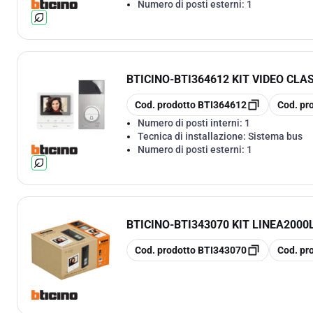
Numero di posti esterni:
1
BTICINO
-
BTI364612 KIT VIDEO CLA
copia
copia
Cod. prodotto
BTI364612
Cod. pr
Numero di posti interni:
1
Tecnica di installazione:
Sistema bus
Numero di posti esterni:
1
BTICINO
-
BTI343070 KIT LINEA2000
copia
copia
Cod. prodotto
BTI343070
Cod. pr