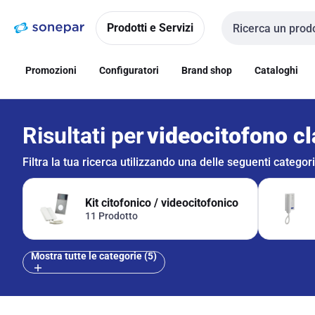
Vai alla
Vai
navigazione
alla
Prodotti e Servizi
Cerca input
pagina
Promozioni
Configuratori
Brand shop
Cataloghi
Risultati per
videocitofono cla
Filtra la tua ricerca utilizzando una delle seguenti categor
Kit citofonico / videocitofonico
11 Prodotto
Mostra tutte le categorie (5)