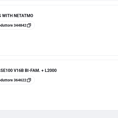
S WITH NETATMO
oduttore
344842
SE100 V16B BI-FAM. + L2000
oduttore
364622