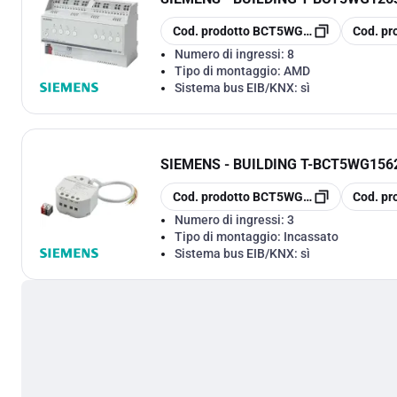
copia
copia
Cod. prodotto
BCT5WG1263-1DB51
Cod. pr
Numero di ingressi:
8
Tipo di montaggio:
AMD
Sistema bus EIB/KNX:
sì
SIEMENS - BUILDING T
-
BCT5WG1562
copia
copia
Cod. prodotto
BCT5WG1562-2SB32
Cod. pr
Numero di ingressi:
3
Tipo di montaggio:
Incassato
Sistema bus EIB/KNX:
sì