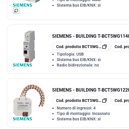
Sistema bus EIB/KNX:
sì
SIEMENS - BUILDING T
-
BCT5WG1148
copia
copia
Cod. prodotto
BCT5WG1148-1AB12
Cod. pr
Tipologia:
USB
Sistema bus EIB/KNX:
sì
Radio bidirezionale:
no
SIEMENS - BUILDING T
-
BCT5WG1220
copia
copia
Cod. prodotto
BCT5WG1220-2DB31
Cod. pr
Numero di ingressi:
4
Tipo di montaggio:
Incassato
Sistema bus EIB/KNX:
sì