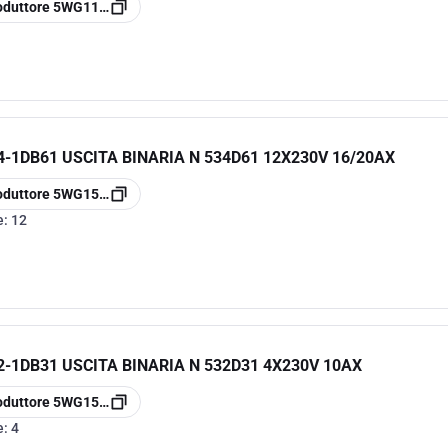
oduttore
5WG1140-1AB13
-1DB61 USCITA BINARIA N 534D61 12X230V 16/20AX
oduttore
5WG1534-1DB61
e:
12
-1DB31 USCITA BINARIA N 532D31 4X230V 10AX
oduttore
5WG1532-1DB31
e:
4