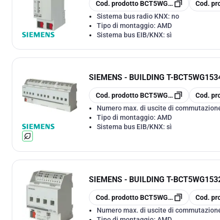
copia
copia
Cod. prodotto
BCT5WG1140-1AB13
Cod. pr
Sistema bus radio KNX:
no
Tipo di montaggio:
AMD
Sistema bus EIB/KNX:
sì
SIEMENS - BUILDING T
-
BCT5WG1534
copia
copia
Cod. prodotto
BCT5WG1534-1DB61
Cod. pr
Numero max. di uscite di commutazion
Tipo di montaggio:
AMD
Sistema bus EIB/KNX:
sì
SIEMENS - BUILDING T
-
BCT5WG1532
copia
copia
Cod. prodotto
BCT5WG1532-1DB31
Cod. pr
Numero max. di uscite di commutazion
Tipo di montaggio:
AMD