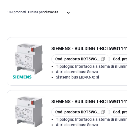
189 prodotti
Ordina per
SIEMENS - BUILDING T
-
BCT5WG1141
copia
copia
Cod. prodotto
BCT5WG1141-1AB31
Cod. pr
Tipologia:
Interfaccia sistema di illumi
Altri sistemi bus:
Senza
Sistema bus EIB/KNX:
sì
SIEMENS - BUILDING T
-
BCT5WG1141
copia
copia
Cod. prodotto
BCT5WG1141-1AB21
Cod. pr
Tipologia:
Interfaccia sistema di illumi
Altri sistemi bus:
Senza