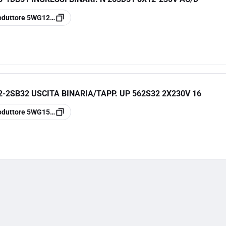
oduttore
5WG1263-1DB51
-2SB32 USCITA BINARIA/TAPP. UP 562S32 2X230V 16
oduttore
5WG1562-2SB32