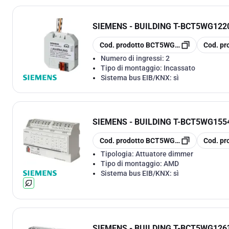
SIEMENS - BUILDING T
-
BCT5WG1220
copia
copia
Cod. prodotto
BCT5WG1220-2AB21
Cod. pr
Numero di ingressi:
2
Tipo di montaggio:
Incassato
Sistema bus EIB/KNX:
sì
SIEMENS - BUILDING T
-
BCT5WG1554
copia
copia
Cod. prodotto
BCT5WG1554-1DB31
Cod. pr
Tipologia:
Attuatore dimmer
Tipo di montaggio:
AMD
Sistema bus EIB/KNX:
sì
SIEMENS - BUILDING T
-
BCT5WG1263-