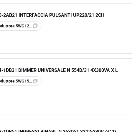
-2AB21 INTERFACCIA PULSANTI UP220/21 2CH
oduttore
5WG1220-2AB21
-1DB31 DIMMER UNIVERSALE N 554D/31 4X300VA X L
oduttore
5WG1554-1DB31
1DB51 INGRESSI BINARI. N 263D51 8X12-230V AC/D