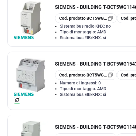
SIEMENS - BUILDING T
-
BCT5WG1146
copia
copia
Cod. prodotto
BCT5WG1146-1AB03
Cod. pr
Sistema bus radio KNX:
no
Tipo di montaggio:
AMD
Sistema bus EIB/KNX:
sì
SIEMENS - BUILDING T
-
BCT5WG1543
copia
copia
Cod. prodotto
BCT5WG1543-1DB31
Cod. pr
Numero di ingressi:
0
Tipo di montaggio:
AMD
Sistema bus EIB/KNX:
sì
SIEMENS - BUILDING T
-
BCT5WG1140