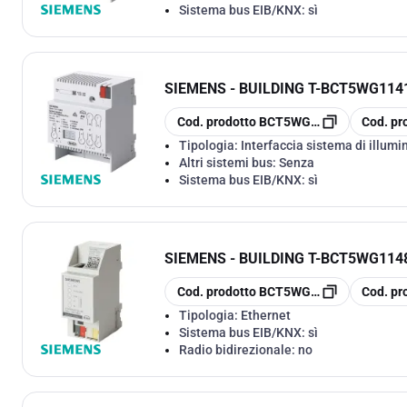
Sistema bus EIB/KNX:
sì
SIEMENS - BUILDING T
-
BCT5WG1141
copia
copia
Cod. prodotto
BCT5WG1141-1AB03
Cod. pr
Tipologia:
Interfaccia sistema di illumi
Altri sistemi bus:
Senza
Sistema bus EIB/KNX:
sì
SIEMENS - BUILDING T
-
BCT5WG1148
copia
copia
Cod. prodotto
BCT5WG1148-1AB23
Cod. pr
Tipologia:
Ethernet
Sistema bus EIB/KNX:
sì
Radio bidirezionale:
no