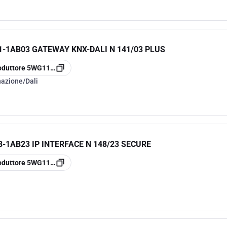
-1AB03 GATEWAY KNX-DALI N 141/03 PLUS
oduttore
5WG1141-1AB03
nazione/Dali
-1AB23 IP INTERFACE N 148/23 SECURE
oduttore
5WG1148-1AB23