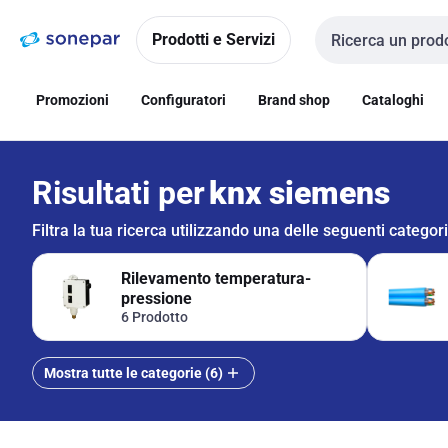
Vai alla
Vai
navigazione
alla
Prodotti e Servizi
Cerca input
pagina
Promozioni
Configuratori
Brand shop
Cataloghi
Risultati per
knx siemens
Filtra la tua ricerca utilizzando una delle seguenti categor
Rilevamento temperatura-
pressione
6 Prodotto
Mostra tutte le categorie (6)