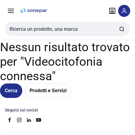
Vai alla
Vai
navigazione
alla
pagina
Cerca input
Nessun risultato trovato
per "Videocitofonia
connessa"
Cerca
Prodotti e Servizi
Seguici sui social