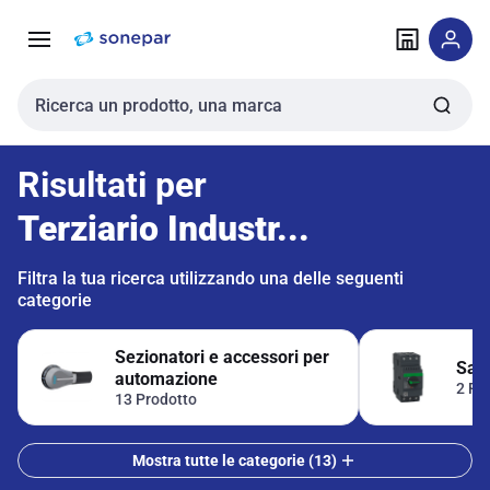
Vai alla
Vai
navigazione
alla
pagina
Cerca input
Risultati per
Terziario Industr...
Filtra la tua ricerca utilizzando una delle seguenti
categorie
Sezionatori e accessori per
Sal
automazione
2 Pr
13 Prodotto
Mostra tutte le categorie (13)