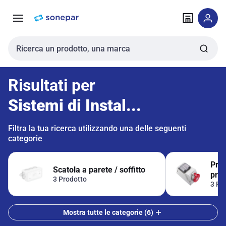
Vai alla
Vai
navigazione
alla
pagina
Cerca input
Risultati per
Sistemi di Instal...
Filtra la tua ricerca utilizzando una delle seguenti
categorie
Pres
Scatola a parete / soffitto
prot
3 Prodotto
3 Pr
Mostra tutte le categorie (6)