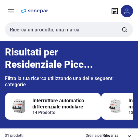
Vai alla
Vai
navigazione
alla
pagina
Cerca input
Risultati per
Residenziale Picc...
Filtra la tua ricerca utilizzando una delle seguenti
categorie
Interruttore automatico
Inte
differenziale modulare
mod
14 Prodotto
13 P
31 prodotti
Ordina per