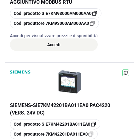
AGGIUNTIVO MODBUS RTU
copia
Cod. prodotto
SIE7KM93000AM000AA0
copia
Cod. produttore
7KM93000AM000AA0
Accedi per visualizzare prezzi e disponibilità
Accedi
SIEMENS
-
SIE7KM42201BA011EA0 PAC4220
(VERS. 24V DC)
copia
Cod. prodotto
SIE7KM42201BA011EA0
copia
Cod. produttore
7KM42201BA011EA0