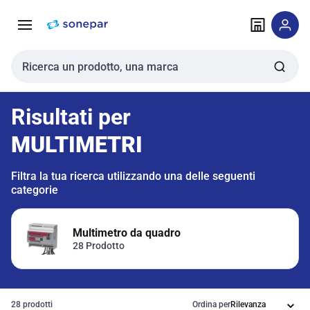
Vai alla
Vai
navigazione
alla
pagina
Cerca input
Risultati per
MULTIMETRI
Filtra la tua ricerca utilizzando una delle seguenti
categorie
Multimetro da quadro
28 Prodotto
28 prodotti
Ordina per