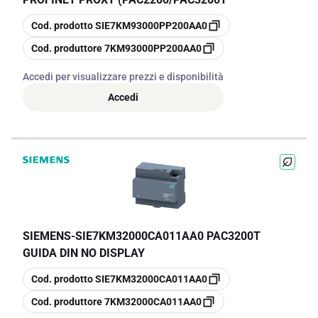
copia
Cod. prodotto
SIE7KM93000PP200AA0
copia
Cod. produttore
7KM93000PP200AA0
Accedi per visualizzare prezzi e disponibilità
Accedi
SIEMENS
-
SIE7KM32000CA011AA0 PAC3200T
GUIDA DIN NO DISPLAY
copia
Cod. prodotto
SIE7KM32000CA011AA0
copia
Cod. produttore
7KM32000CA011AA0