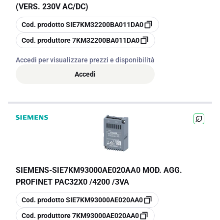
(VERS. 230V AC/DC)
copia
Cod. prodotto
SIE7KM32200BA011DA0
copia
Cod. produttore
7KM32200BA011DA0
Accedi per visualizzare prezzi e disponibilità
Accedi
SIEMENS
-
SIE7KM93000AE020AA0 MOD. AGG.
PROFINET PAC32X0 /4200 /3VA
copia
Cod. prodotto
SIE7KM93000AE020AA0
copia
Cod. produttore
7KM93000AE020AA0