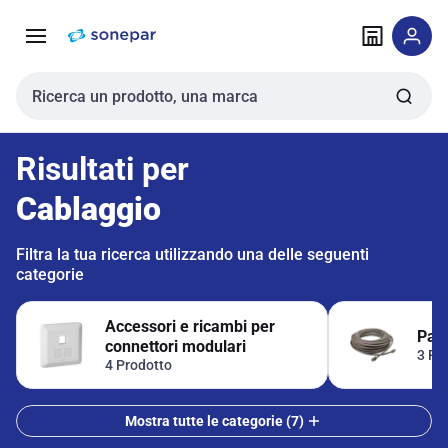
Vai alla
Vai
navigazione
alla
pagina
Cerca input
Risultati per
Cablaggio
Filtra la tua ricerca utilizzando una delle seguenti
categorie
Accessori e ricambi per
Patc
connettori modulari
3 Pr
4 Prodotto
Mostra tutte le categorie (7)