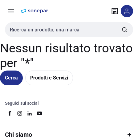
Vai alla
Vai
navigazione
alla
pagina
Cerca input
Nessun risultato trovato
per "*"
Cerca
Prodotti e Servizi
Seguici sui social
Chi siamo