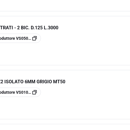
RATI - 2 BIC. D.125 L.3000
oduttore
VS0501267
X2 ISOLATO 6MM GRIGIO MT50
oduttore
VS0100237