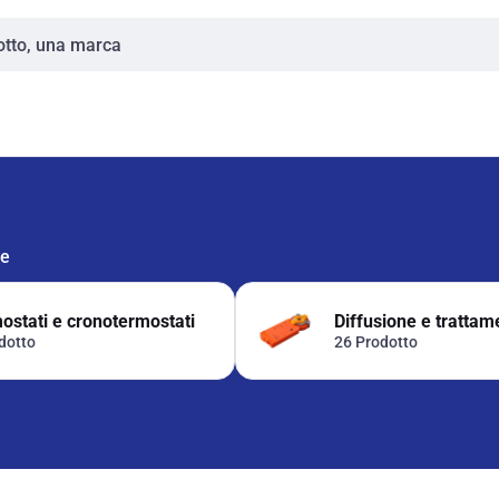
ie
ostati e cronotermostati
Diffusione e trattam
dotto
26 Prodotto