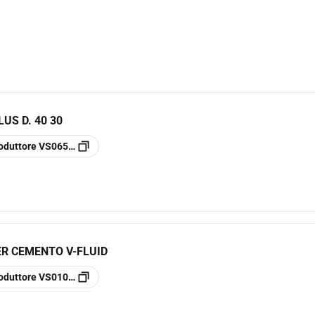
US D. 40 30
oduttore
VS0650413
ER CEMENTO V-FLUID
oduttore
VS0109800