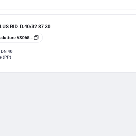
US RID. D.40/32 87 30
oduttore
VS0650555
:
DN 40
e (PP)