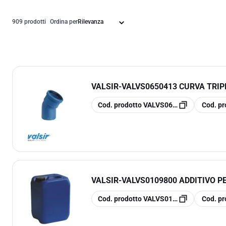
909 prodotti
Ordina per
VALSIR
-
VALVS0650413 CURVA TRIPL
copia
copia
Cod. prodotto
VALVS0650413
Cod. pr
VALSIR
-
VALVS0109800 ADDITIVO P
copia
copia
Cod. prodotto
VALVS0109800
Cod. pr