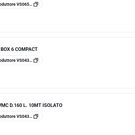
oduttore
VS0650795
 BOX 6 COMPACT
oduttore
VS0435161
MC D.160 L. 10MT ISOLATO
oduttore
VS0431016