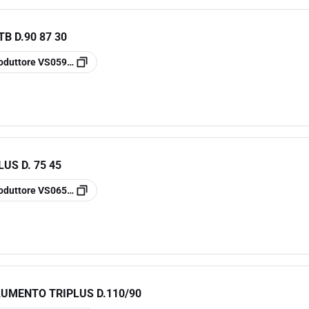
B D.90 87 30
oduttore
VS0599051
US D. 75 45
oduttore
VS0650435
AUMENTO TRIPLUS D.110/90