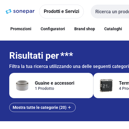
Vai alla
Vai
navigazione
alla
Prodotti e Servizi
Cerca input
pagina
Promozioni
Configuratori
Brand shop
Cataloghi
Risultati per
***
Filtra la tua ricerca utilizzando una delle seguenti categor
Guaine e accessori
Term
1 Prodotto
4 Pro
Mostra tutte le categorie (20)