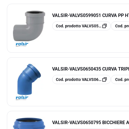
VALSIR
-
VALVS0599051 CURVA PP HT
copia
copia
Cod. prodotto
VALVS0599051
Cod. pr
VALSIR
-
VALVS0650435 CURVA TRIPL
copia
copia
Cod. prodotto
VALVS0650435
Cod. pr
VALSIR
-
VALVS0650795 BICCHIERE 