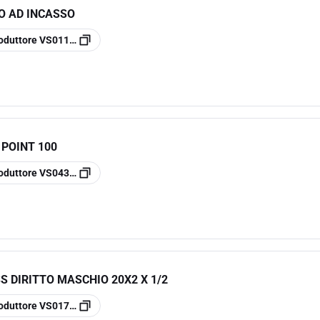
O AD INCASSO
oduttore
VS0111067
 POINT 100
oduttore
VS0435303
S DIRITTO MASCHIO 20X2 X 1/2
oduttore
VS0170221