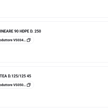
INEARE 90 HDPE D. 250
oduttore
VS0348019
EA D.125/125 45
oduttore
VS0508031