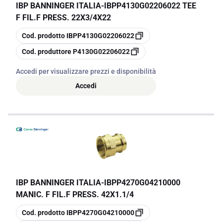
IBP BANNINGER ITALIA
-
IBPP4130G02206022 TEE
F FIL.F PRESS. 22X3/4X22
copia
Cod. prodotto
IBPP4130G02206022
copia
Cod. produttore
P4130G02206022
Accedi per visualizzare prezzi e disponibilità
Accedi
IBP BANNINGER ITALIA
-
IBPP4270G04210000
MANIC. F FIL.F PRESS. 42X1.1/4
copia
Cod. prodotto
IBPP4270G04210000