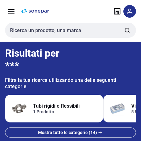
Vai alla
Vai
navigazione
alla
pagina
Cerca input
Risultati per
***
Filtra la tua ricerca utilizzando una delle seguenti
categorie
Tubi rigidi e flessibili
Vite
1 Prodotto
5 Pr
Mostra tutte le categorie (14)