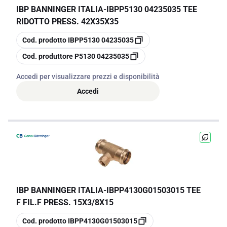
IBP BANNINGER ITALIA
-
IBPP5130 04235035 TEE
RIDOTTO PRESS. 42X35X35
copia
Cod. prodotto
IBPP5130 04235035
copia
Cod. produttore
P5130 04235035
Accedi per visualizzare prezzi e disponibilità
Accedi
IBP BANNINGER ITALIA
-
IBPP4130G01503015 TEE
F FIL.F PRESS. 15X3/8X15
copia
Cod. prodotto
IBPP4130G01503015