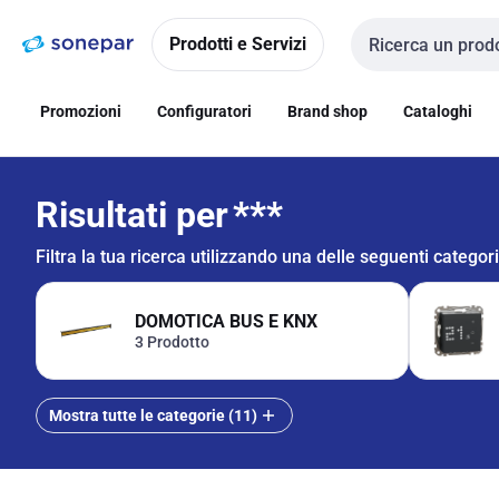
Vai alla
Vai
navigazione
alla
Prodotti e Servizi
Cerca input
pagina
Promozioni
Configuratori
Brand shop
Cataloghi
Risultati per
***
Filtra la tua ricerca utilizzando una delle seguenti categor
DOMOTICA BUS E KNX
3 Prodotto
Mostra tutte le categorie (11)