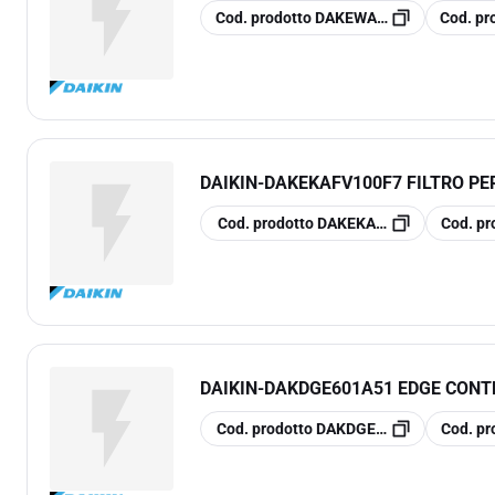
copia
copia
Cod. prodotto
DAKEWAT050CZP-A2
Cod. pr
DAIKIN
-
DAKEKAFV100F7 FILTRO PE
copia
copia
Cod. prodotto
DAKEKAFV100F7
Cod. pr
DAIKIN
-
DAKDGE601A51 EDGE CONT
copia
copia
Cod. prodotto
DAKDGE601A51
Cod. pr