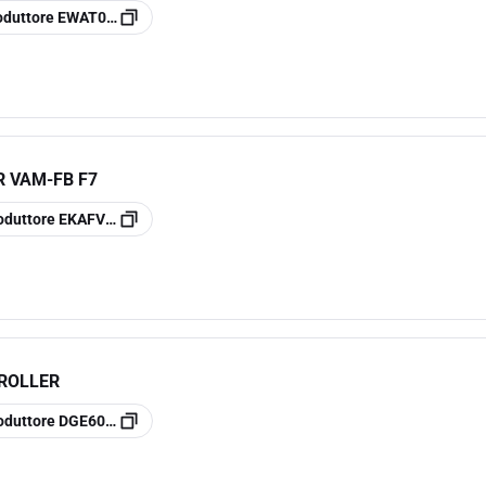
oduttore
EWAT050CZP-A2
R VAM-FB F7
oduttore
EKAFV100F7
ROLLER
oduttore
DGE601A51