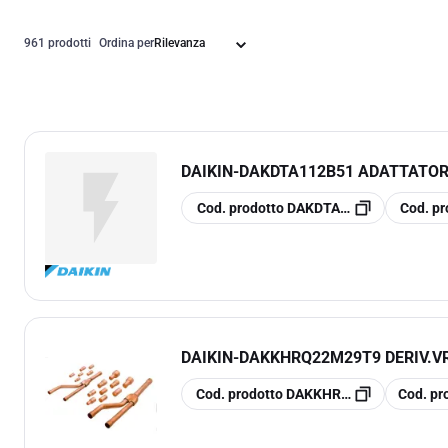
961 prodotti
Ordina per
DAIKIN
-
DAKDTA112B51 ADATTATOR
copia
copia
Cod. prodotto
DAKDTA112B51
Cod. pr
DAIKIN
-
DAKKHRQ22M29T9 DERIV.VR
copia
copia
Cod. prodotto
DAKKHRQ22M29T9
Cod. pr