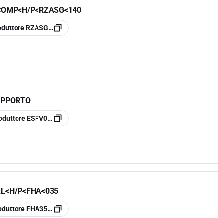
COMP<H/P<RZASG<140
oduttore
RZASG140MY
SUPPORTO
oduttore
ESFV06A6
L<H/P<FHA<035
oduttore
FHA35A9