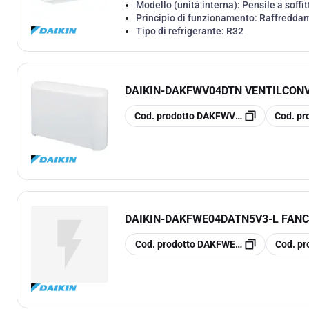
Modello (unità interna):
Pensile a soffit
Principio di funzionamento:
Raffreddam
Tipo di refrigerante:
R32
DAIKIN
-
DAKFWV04DTN VENTILCONV
copia
copia
Cod. prodotto
DAKFWV04DTN
Cod. pr
DAIKIN
-
DAKFWE04DATN5V3-L FANCO
copia
copia
Cod. prodotto
DAKFWE04DATN5V3-L
Cod. pr