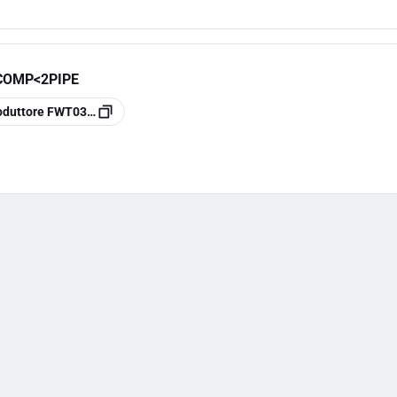
COMP<2PIPE
oduttore
FWT03HT