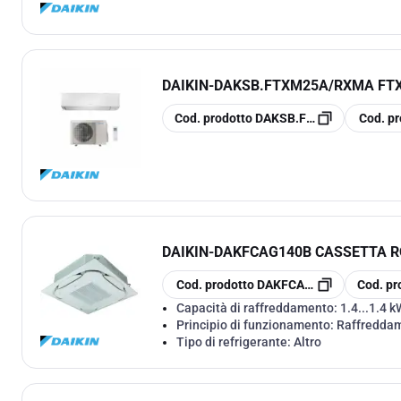
DAIKIN
-
DAKSB.FTXM25A/RXMA FT
copia
copia
Cod. prodotto
DAKSB.FTXM25A/RXMA
Cod. pr
DAIKIN
-
DAKFCAG140B CASSETTA R
copia
copia
Cod. prodotto
DAKFCAG140B
Cod. pr
Capacità di raffreddamento:
1.4...1.4 k
Principio di funzionamento:
Raffreddam
Tipo di refrigerante:
Altro