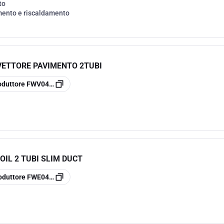
to
ento e riscaldamento
ETTORE PAVIMENTO 2TUBI
oduttore
FWV04DTN
IL 2 TUBI SLIM DUCT
oduttore
FWE04DATN5V3-L