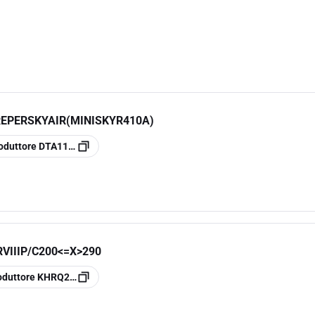
EPERSKYAIR(MINISKYR410A)
oduttore
DTA112B51
VIIIP/C200<=X>290
oduttore
KHRQ22M29T9