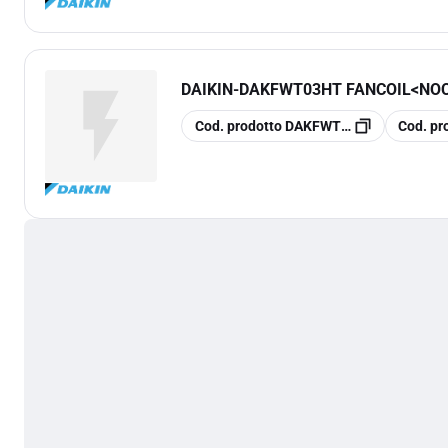
DAIKIN
-
DAKFWT03HT FANCOIL<NO
copia
copia
Cod. prodotto
DAKFWT03HT
Cod. pr