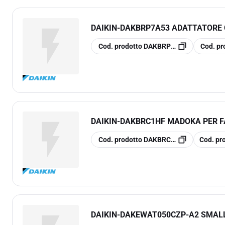
DAIKIN
-
DAKBRP7A53 ADATTATORE 
copia
copia
Cod. prodotto
DAKBRP7A53
Cod. pr
DAIKIN
-
DAKBRC1HF MADOKA PER F
copia
copia
Cod. prodotto
DAKBRC1HF
Cod. pr
DAIKIN
-
DAKEWAT050CZP-A2 SMALL 