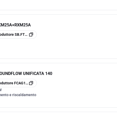
XM25A+RXM25A
oduttore
SB.FTXM25A/RXMA
OUNDFLOW UNIFICATA 140
oduttore
FCAG140B
W
ento e riscaldamento