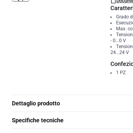
Docume
Caratteri
Grado di
Esecuzi
Max. cor
Tension
-
0...0
V
Tension
24...24
V
Confezi
1
PZ
Dettaglio prodotto
Specifiche tecniche