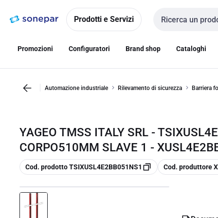
Vai alla
Vai
navigazione
alla
Prodotti e Servizi
Cerca input
pagina
Promozioni
Configuratori
Brand shop
Cataloghi
Automazione industriale
Rilevamento di sicurezza
Barriera f
YAGEO TMSS ITALY SRL - TSIXUSL4E
CORPO510MM SLAVE 1 - XUSL4E2B
copia
copia
Cod. prodotto TSIXUSL4E2BB051NS1
Cod. produttore