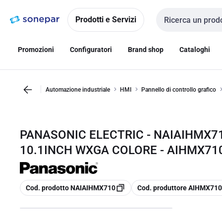
Vai alla
Vai
navigazione
alla
Prodotti e Servizi
Cerca input
pagina
Promozioni
Configuratori
Brand shop
Cataloghi
Automazione industriale
HMI
Pannello di controllo grafico
PANASONIC ELECTRIC - NAIAIHMX
10.1INCH WXGA COLORE - AIHMX71
copia
copia
Cod. prodotto NAIAIHMX710
Cod. produttore AIHMX710