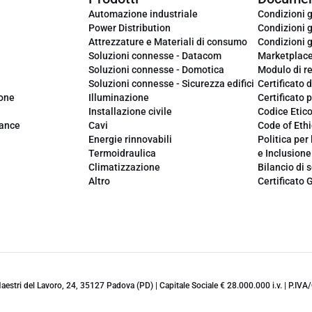
Automazione industriale
Condizioni g
Power Distribution
Condizioni g
Attrezzature e Materiali di consumo
Condizioni g
Soluzioni connesse - Datacom
Marketplac
Soluzioni connesse - Domotica
Modulo di r
Soluzioni connesse - Sicurezza edifici
Certificato d
ione
Illuminazione
Certificato p
Installazione civile
Codice Etic
iance
Cavi
Code of Ethi
Energie rinnovabili
Politica per 
Termoidraulica
e Inclusione
Climatizzazione
Bilancio di s
Altro
Certificato 
 Maestri del Lavoro, 24, 35127 Padova (PD) | Capitale Sociale € 28.000.000 i.v. | P