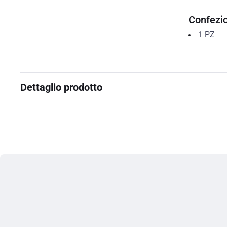
Confezi
1
PZ
Dettaglio prodotto