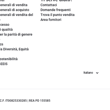
enerali di vendita
Contattaci
enerali di acquisto
Domande frequenti
enerali di vendita del
Trova il punto vendita
e
Area fornitori
ecesso
i qualità
er la parità di genere
o
cs
la Diversità, Equità
ostenibilità
GEEIS
Lingua
.IVA/C.F. IT00825330285 | REA PD 155585