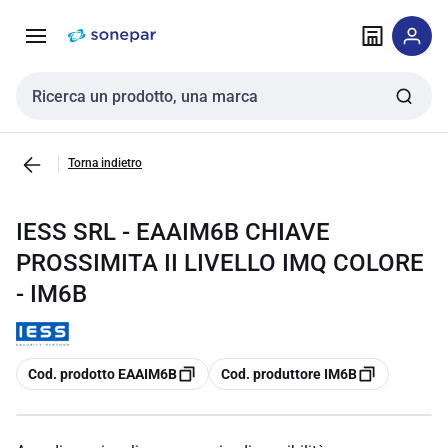
Vai alla
Vai
navigazione
alla
pagina
Cerca input
Torna indietro
IESS SRL - EAAIM6B CHIAVE
PROSSIMITA II LIVELLO IMQ COLORE
- IM6B
copia
copia
Cod. prodotto EAAIM6B
Cod. produttore IM6B