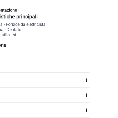
ntazione
stiche principali
ia
-
Forbice da elettricista
na
-
Dentato
iafilo
-
sì
one