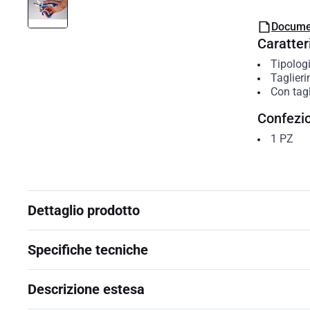
Docume
Caratteri
Tipolog
Taglieri
Con tagl
Confezi
1
PZ
Dettaglio prodotto
Specifiche tecniche
Descrizione estesa