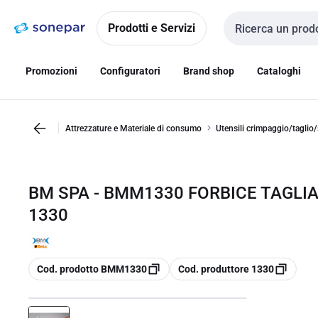
Vai alla
Vai
navigazione
alla
Prodotti e Servizi
Cerca input
pagina
Promozioni
Configuratori
Brand shop
Cataloghi
Attrezzature e Materiale di consumo
Utensili crimpaggio/taglio/
BM SPA - BMM1330 FORBICE TAGLI
1330
copia
copia
Cod. prodotto BMM1330
Cod. produttore 1330