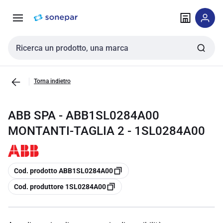
Vai alla
Vai
navigazione
alla
pagina
Cerca input
Torna indietro
ABB SPA - ABB1SL0284A00
MONTANTI-TAGLIA 2 - 1SL0284A00
copia
Cod. prodotto ABB1SL0284A00
copia
Cod. produttore 1SL0284A00