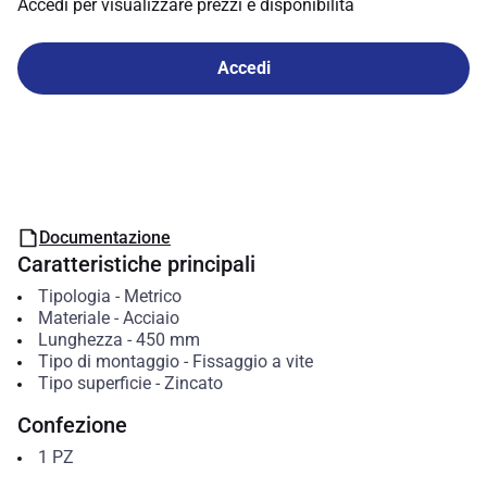
Accedi per visualizzare prezzi e disponibilità
Accedi
Documentazione
Caratteristiche principali
Tipologia
-
Metrico
Materiale
-
Acciaio
Lunghezza
-
450
mm
Tipo di montaggio
-
Fissaggio a vite
Tipo superficie
-
Zincato
Confezione
1
PZ