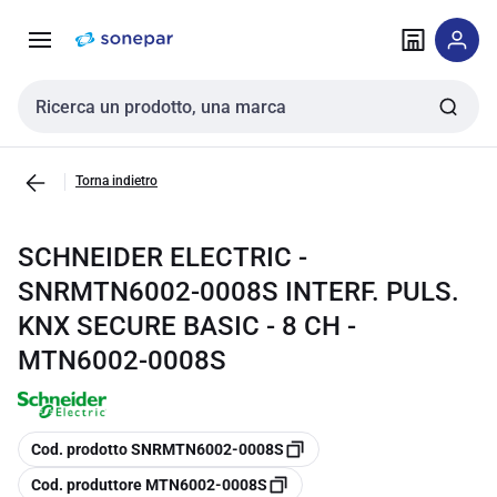
Vai alla
Vai
navigazione
alla
pagina
Cerca input
Torna indietro
SCHNEIDER ELECTRIC -
SNRMTN6002-0008S INTERF. PULS.
KNX SECURE BASIC - 8 CH -
MTN6002-0008S
copia
Cod. prodotto SNRMTN6002-0008S
copia
Cod. produttore MTN6002-0008S