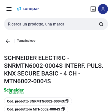
Vai alla
Vai
navigazione
alla
pagina
Cerca input
Torna indietro
SCHNEIDER ELECTRIC -
SNRMTN6002-0004S INTERF. PULS.
KNX SECURE BASIC - 4 CH -
MTN6002-0004S
copia
Cod. prodotto SNRMTN6002-0004S
copia
Cod. produttore MTN6002-0004S