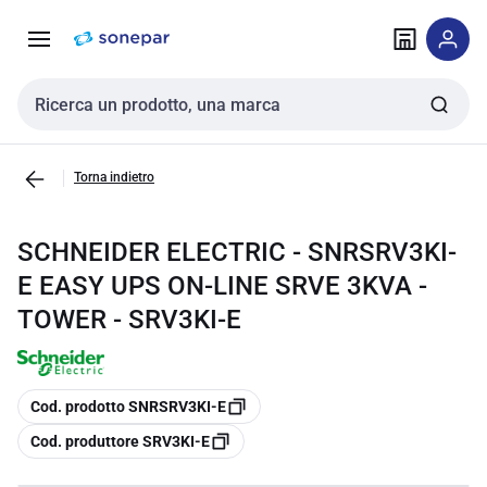
Vai alla
Vai
navigazione
alla
pagina
Cerca input
Torna indietro
SCHNEIDER ELECTRIC - SNRSRV3KI-
E EASY UPS ON-LINE SRVE 3KVA -
TOWER - SRV3KI-E
copia
Cod. prodotto SNRSRV3KI-E
copia
Cod. produttore SRV3KI-E