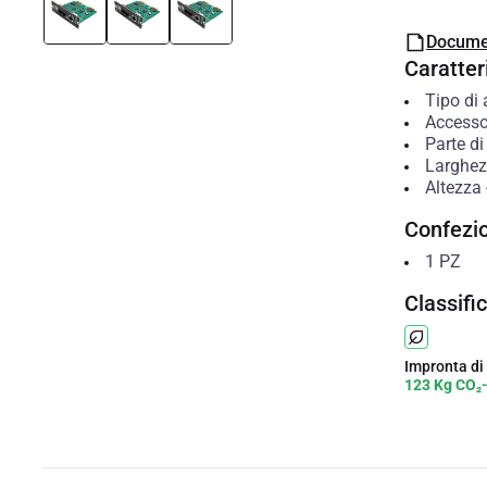
Docume
Caratteri
Tipo di 
Accesso
Parte di
Larghe
Altezza
Confezi
1
PZ
Classifi
Impronta di
123 Kg CO₂