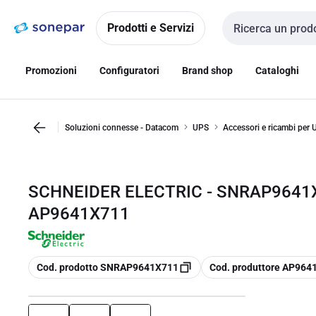
Vai alla
Vai
navigazione
alla
Prodotti e Servizi
Cerca input
pagina
Promozioni
Configuratori
Brand shop
Cataloghi
Soluzioni connesse - Datacom
UPS
Accessori e ricambi per
SCHNEIDER ELECTRIC - SNRAP9641X
AP9641X711
copia
copia
Cod. prodotto SNRAP9641X711
Cod. produttore AP964