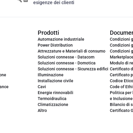
esigenze dei clienti
Prodotti
Documen
Automazione industriale
Condizioni g
Power Distribution
Condizioni g
Attrezzature e Materiali di consumo
Condizioni g
Soluzioni connesse - Datacom
Marketplac
Soluzioni connesse - Domotica
Modulo di r
Soluzioni connesse - Sicurezza edifici
Certificato d
ione
Illuminazione
Certificato p
Installazione civile
Codice Etic
iance
Cavi
Code of Ethi
Energie rinnovabili
Politica per 
Termoidraulica
e Inclusione
Climatizzazione
Bilancio di s
Altro
Certificato 