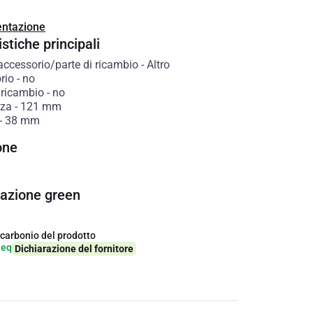
ntazione
stiche principali
accessorio/parte di ricambio
-
Altro
rio
-
no
 ricambio
-
no
zza
-
121
mm
-
38
mm
one
cazione green
 carbonio del prodotto
-eq
Dichiarazione del fornitore