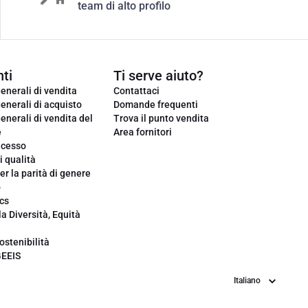
team di alto profilo
ti
Ti serve aiuto?
enerali di vendita
Contattaci
enerali di acquisto
Domande frequenti
enerali di vendita del
Trova il punto vendita
e
Area fornitori
ecesso
i qualità
er la parità di genere
o
cs
la Diversità, Equità
ostenibilità
GEEIS
Lingua