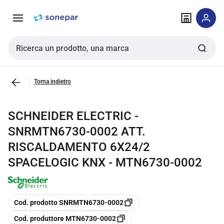
Vai alla
Vai
navigazione
alla
pagina
Cerca input
Torna indietro
SCHNEIDER ELECTRIC -
SNRMTN6730-0002 ATT.
RISCALDAMENTO 6X24/2
SPACELOGIC KNX - MTN6730-0002
copia
Cod. prodotto SNRMTN6730-0002
copia
Cod. produttore MTN6730-0002